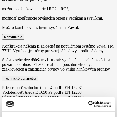
možno použiť kovania tried RC2 a RC3,
možnosť konštrukcie otváracích okien s vetrákmi a svetlíkmi,
Možno kombinovať s inými systémami Yawal.
Konštrukcia
Konštrukcia riešenia je založená na populárnom systéme Yawal TM
77HI. Výrobok je určený pre verejné budovy a rodinné domy.
Spája v sebe dve dôležité vlastnosti: vynikajúcu tepelnú izoláciu a
požiarnu odolnosť EI 30 dosiahnutú použitím vhodných
zasklievacích a chladiacich prvkov vo vnútri hliníkových profilov.
Technické parametre
Priepustnosť vzduchu: trieda 4 podľa EN 12207
Vodotesnosť: trieda E 1650 Pa podľa EN 12208
Súčiniteľ prechodu tepla: Uw od 0,822 W/(m2K)
Zvuková izolácia: od 39 do 48 dB podľa EN ISO 140-3
Požiarna odolnosť: EI 30