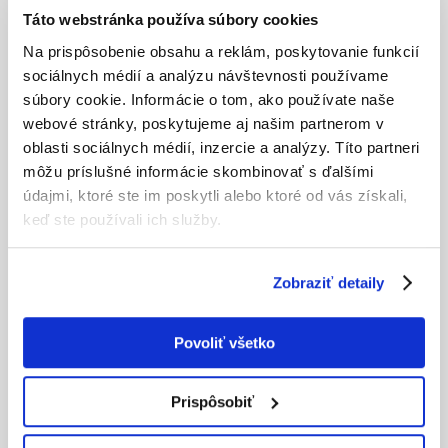
Ďalšie produkty
Táto webstránka používa súbory cookies
Na prispôsobenie obsahu a reklám, poskytovanie funkcií
sociálnych médií a analýzu návštevnosti používame
súbory cookie. Informácie o tom, ako používate naše
YAWAL – TM 75EI
webové stránky, poskytujeme aj našim partnerom v
oblasti sociálnych médií, inzercie a analýzy. Títo partneri
Tento systém slúži na výrobu protipožiarnych stien a dverí s triedou
môžu príslušné informácie skombinovať s ďalšími
odolnosti proti ohňu El 30 - El 60, ktoré sa používajú ako vnútorné
a vonkajšie priečky v budovách.
DETAIL PRODUKTU
údajmi, ktoré ste im poskytli alebo ktoré od vás získali,
keď ste používali ich služby.
ALUPROF MB – 118EI
Zobraziť detaily
Systém MB-118 EI je určený na výrobu vnútorných a vonkajších
protipožiarnych stien s požiarnou odolnosťou EI 120. Systém má
Povoliť všetko
viacero spoločných vlastností so základným protipožiarnym
DETAIL PRODUKTU
systémom MB-78EI. Využitie aj pre dymotesné konštrukcie
Prispôsobiť