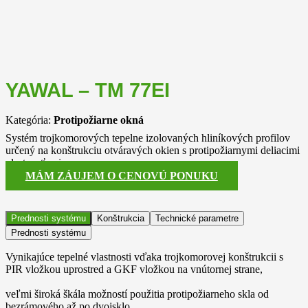
YAWAL – TM 77EI
Kategória:
Protipožiarne okná
Systém trojkomorových tepelne izolovaných hliníkových profilov
určený na konštrukciu otváravých okien s protipožiarnymi deliacimi
vlastnosťami.
MÁM ZÁUJEM O CENOVÚ PONUKU
Prednosti systému
Konštrukcia
Technické parametre
Prednosti systému
Vynikajúce tepelné vlastnosti vďaka trojkomorovej konštrukcii s
PIR vložkou uprostred a GKF vložkou na vnútornej strane,
veľmi široká škála možností použitia protipožiarneho skla od
bezrámového až po dvojsklo,